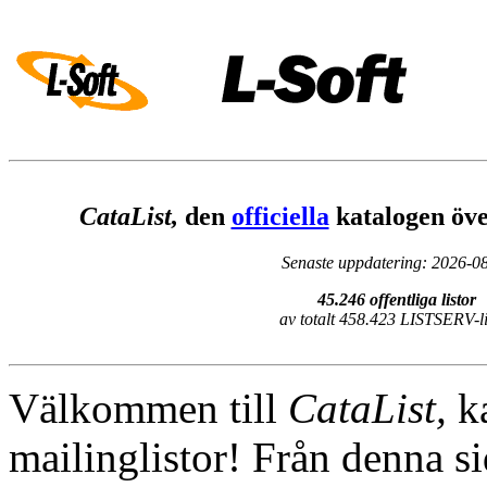
CataList,
den
officiella
katalogen ö
Senaste uppdatering: 2026-0
45.246 offentliga listor
av totalt 458.423 LISTSERV-li
Välkommen till
CataList,
k
mailinglistor! Från denna si